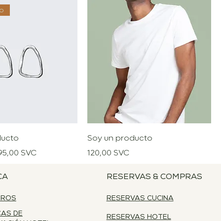
o
ducto
Soy un producto
Precio de oferta
Precio
95,00 SVC
120,00 SVC
CA
RESERVAS & COMPRAS
TROS
RESERVAS CUCINA
CAS DE
RESERVAS HOTEL