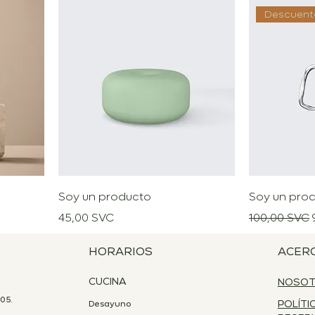
Descuent
Soy un producto
Soy un pro
Precio
Precio
45,00 SVC
100,00 SVC
HORARIOS
ACER
CUCINA
NOSO
05.
Desayuno
POLÍTI