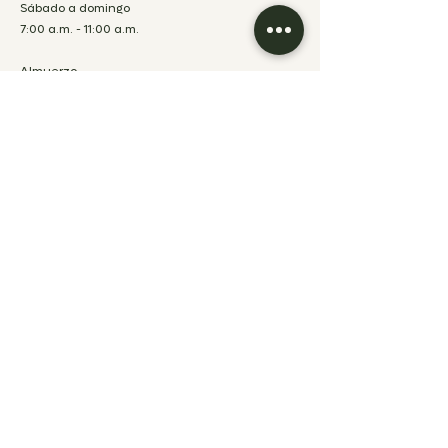
Sábado a domingo
7:00 a.m. - 11:00 a.m.
Almuerzo
Lunes a viernes
12:00 p.m. – 2:30 p.m.
Cena
Lunes a sábado
7:00 p.m. – 10:00 p.m.
Domingo
Almuerzo y cena
cerrado
FRONT DESK
Lunes a viernes
7:00 a.m. – 10:00
p.m.
Sábados y