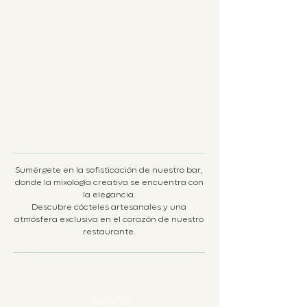
Oscar Mejía y Bryan Ruíz, nuestros
mixólogos artistas de la coctelería,
elevarán la experiencia en cada
cocktail.
Descubre creaciones originales y un
mundo de sabores auténticos.
Sumérgete en la sofisticación de nuestro bar,
donde la mixología creativa se encuentra con
la elegancia.
Descubre cócteles artesanales y una
atmósfera exclusiva en el corazón de nuestro
restaurante.
I NOSTRI