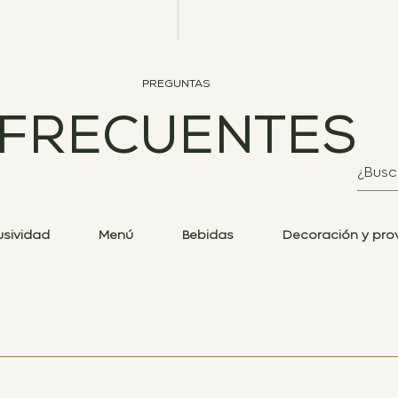
PREGUNTAS
FRECUENTES
usividad
Menú
Bebidas
Decoración y pro
on ILB la disponibilidad de la fecha. Una vez confirmada, se re
deduce del monto total como un aporte del evento.