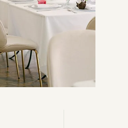
Ya sea
cumplea
de nego
privaci
hospital
necesit