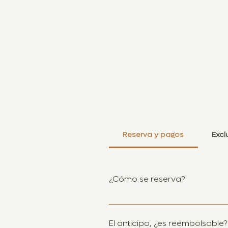
Reserva y pagos
Excl
¿Cómo se reserva?
Para reservar, debes confirmar c
Este monto es consumible y se 
El anticipo, ¿es reembolsable?