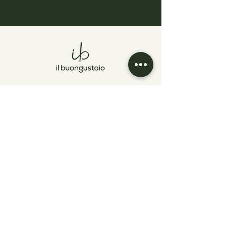
CONTACTO
IL BUONGUSTAIO
Bulevar del Hipódromo 605.
Colonia San Benito. San Salvador.
El Salvador.
VER MAPA
(+503)
2528-4200
(+503)
7670-2422
info@ilbuongustaiosv.com
ESCRÍBENOS
INSTAGRAM