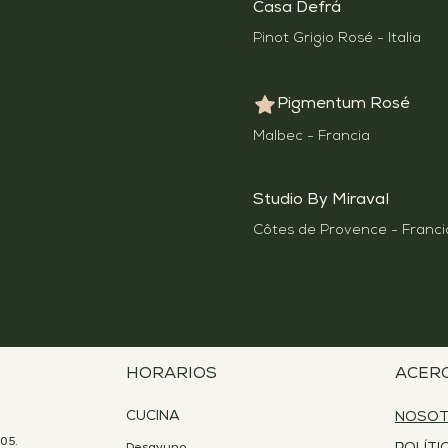
Casa Defrá
Pinot Grigio Rosé - Italia
Pigmentum Rosé
Malbec - Francia
Studio By Miraval
Côtes de Provence - Franci
HORARIOS
ACER
CUCINA
NOSO
05.
Desayuno