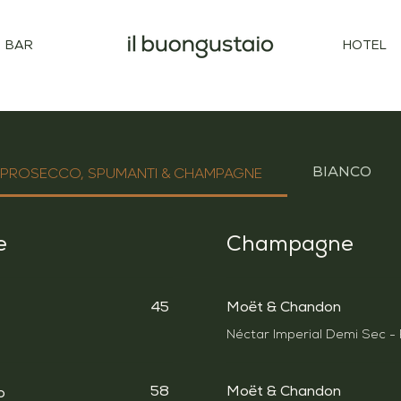
BAR
HOTEL
PROSECCO, SPUMANTI & CHAMPAGNE
BIANCO
e
Champagne
45
Moët & Chandon
Néctar Imperial Demi Sec - 
58
Moët & Chandon
o