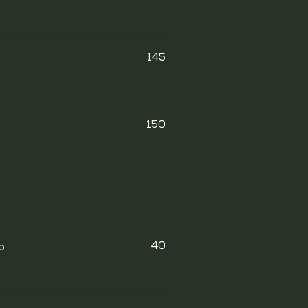
145
150
40
o