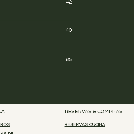
42
40
65
a
CA
RESERVAS & COMPRAS
TROS
RESERVAS CUCINA