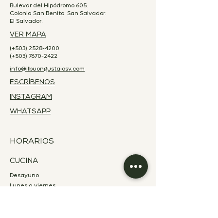
Bulevar del Hipódromo 605.
Colonia San Benito. San Salvador.
El Salvador.
VER MAPA
(+503)
2528-4200
(+503)
7670-2422
info@ilbuongustaiosv.com
ESCRÍBENOS
INSTAGRAM
WHATSAPP
HORARIOS
CUCINA
Desayuno
Lunes a viernes
7:00 a.m. - 10:00 a.m.
Sábado a domingo