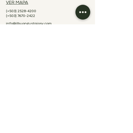
VER MAPA
(+503)
2528-4200
(+503)
7670-2422
info@ilbuongustaiosv.com
ESCRÍBENOS
INSTAGRAM
WHATSAPP
HORARIOS
CUCINA
Desayuno
Lunes a viernes
7:00 a.m. - 10:00 a.m.
Sábado a domingo
7:00 a.m. - 11:00 a.m.
Almuerzo