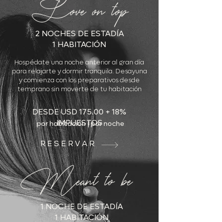
Love on top
2 NOCHES DE ESTADÍA
1 HABITACIÓN
Hospédate una noche anterior al gran día
para relajarte y dormir tranquila. Desayuna
y comienza con los preparativos desde
temprano sin moverte de tu habitación
DESDE USD 175.00 + 18%
IMPUESTOS
por habitación | por noche
RESERVAR
Meant to be
1 NOCHE DE ESTADÍA
1 HABITACIÓN