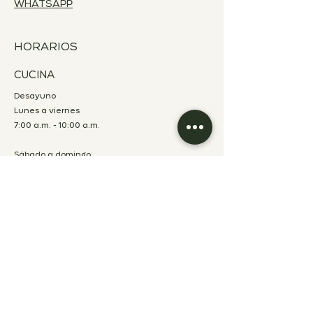
WHATSAPP
HORARIOS
CUCINA
Desayuno
Lunes a viernes
7:00 a.m. - 10:00 a.m.
Sábado a domingo
7:00 a.m. - 11:00 a.m.
Almuerzo
Lunes a viernes
12:00 p.m. – 2:30 p.m.
Cena
Lunes a sábado
7:00 p.m. – 10:00 p.m.