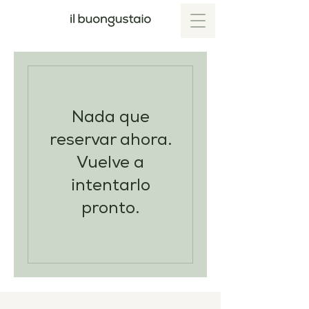
Nada que
reservar ahora.
Vuelve a
intentarlo
pronto.