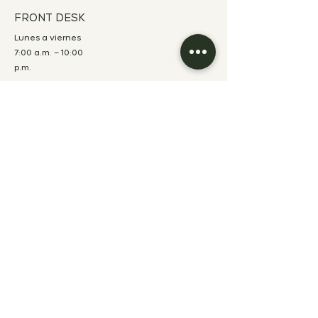
FRONT DESK
Lunes a viernes
7:00 a.m. – 10:00
p.m.
Sábados y
domingos
8:00 a.m. – 12:00
p.m.
ACERCA
NOSOTROS
POLÍTICAS DE RESERVACIÓN HOTEL
POLÍTICAS DE RESERVACIÓN
RESTAURANTE
POLÍTICAS DE RESERVACIÓN EVENTOS
TRABAJA CON NOSOTROS