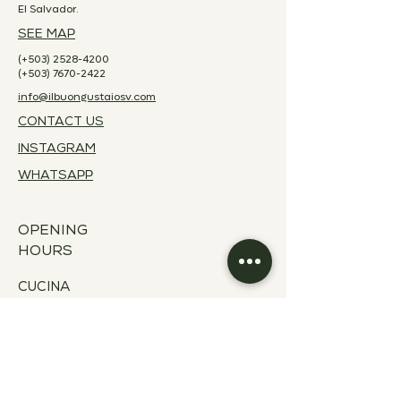
El Salvador.
SEE MAP
(+503)
2528-4200
(+503)
7670-2422
info@ilbuongustaiosv.com
CONTACT US
INSTAGRAM
WHATSAPP
OPENING
HOURS
CUCINA
Breakfast
Monday to Sunday
7:00 a.m. - 10:00 a.m.
Lunch