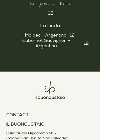
Sangiovese - Italia
12
La Linda
Malbec - Argentina
12
Cabernet Sauvignon -
12
Argentina
CONTACT
IL BUONGUSTAIO
Bulevar del Hipódromo 605.
Colonia San Benito. San Salvador.