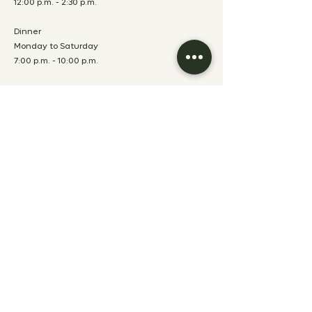
12:00 p.m. - 2:30 p.m.
Dinner
Monday to Saturday
7:00 p.m. - 10:00 p.m.
Sunday
Closed for lunch and
dinner
FRONT DESK
Monday to Friday
7:00 a.m. - 10:00
p.m.
Saturday & Sunday
8:00 a.m. - 12:00
p.m.
ABOUT