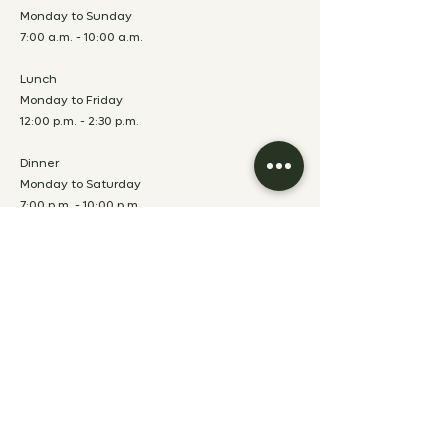
Monday to Sunday
7:00 a.m. - 10:00 a.m.
Lunch
Monday to Friday
12:00 p.m. - 2:30 p.m.
Dinner
Monday to Saturday
7:00 p.m. - 10:00 p.m.
Sunday
Closed for lunch and
dinner
FRONT DESK
Monday to Friday
7:00 a.m. - 10:00
p.m.
Saturday & Sunday