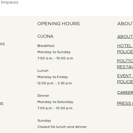
tu tienda pueden 
limpieza.
niveles de segurid
OPENING HOURS
ABOU
CUCINA
ABOUT
05.
Breakfast
HOTEL
Monday to Sunday
POLICI
7:00 a.m. - 10:00 a.m.
POLÍTI
RESTA
Lunch
EVENT
Monday to Friday
POLICI
12:00 p.m. - 2:30 p.m.
CAREE
Dinner
Monday to Saturday
om
PRESS 
7:00 p.m. - 10:00 p.m.
Sunday
Closed for lunch and dinner