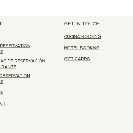
realizar compras con altos
ad.
T
GET IN TOUCH
CUCINA BOOKING
 RESERVATION
HOTEL BOOKING
ES
GIFT CARDS
CAS DE RESERVACIÓN
URANTE
 RESERVATION
ES
RS
KIT